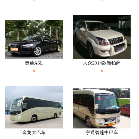
￥
￥
奥迪A6L
大众2014款新帕萨
￥
￥
金龙大巴车
宇通碧莲中巴车