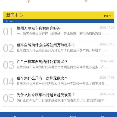
￥
￥
新闻中心
更多>>
News
01
2026-07-22
兰州万玲租车真实用户好评
一、游客自驾出游好评（刘家峡、苦水玫瑰、石佛沟周边游玩）来兰州游玩，对比好几家租
02
2026-07-15
租车自驾为什么推荐兰州万玲租车？
租车自驾为什么推荐兰州万玲租车？扎根兰州多年的万玲租车，凭借本土化深耕、贴心靠谱
03
2026-07-08
在兰州租车自驾的好处有哪些？
在兰州租车自驾的好处有哪些？兰州是西北自驾的核心起点，不管是市区畅游黄河风情线，
04
2026-07-01
租车为什么只有一次和无数次？
租车为什么只有一次和无数次？网上一直流传一句话：租车只有一次和无数次。很多人原
05
2026-06-24
为什么如今租车出行越来越受欢迎？
为什么如今租车出行越来越受欢迎？随着大众出行理念的转变和租车行业的规范化发展，租