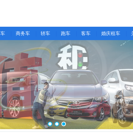
野车
商务车
轿车
跑车
客车
婚庆租车