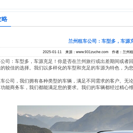
攻略
兰州租车公司：车型多，车源
2025-01-11 来源：www.931zuche.com 作者：
车公司：车型多，车源充足！你是否在兰州旅行或出差期间或者
您的较佳的选择。我们以多样化的车型和充足的车源为特色，为
租车公司，我们拥有各种类型的车辆，满足不同需求的客户。无
多功能商务车，我们都能满足您的要求。我们的车辆都经过精心