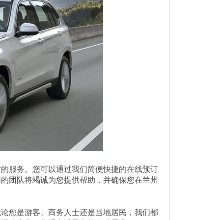
时的服务。您可以通过我们简便快捷的在线预订
们的团队将竭诚为您提供帮助，并确保您在兰州
无论您是游客、商务人士还
是当地居民，我们都