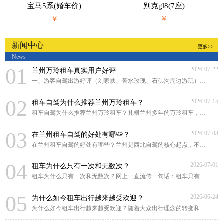
宝马5系(婚车价)
别克gl8(7座)
￥
￥
新闻中心
更多>>
News
01
2026-07-22
兰州万玲租车真实用户好评
一、游客自驾出游好评（刘家峡、苦水玫瑰、石佛沟周边游玩）来兰州游玩，对比好几家租
02
2026-07-15
租车自驾为什么推荐兰州万玲租车？
租车自驾为什么推荐兰州万玲租车？扎根兰州多年的万玲租车，凭借本土化深耕、贴心靠谱
03
2026-07-08
在兰州租车自驾的好处有哪些？
在兰州租车自驾的好处有哪些？兰州是西北自驾的核心起点，不管是市区畅游黄河风情线，
04
2026-07-01
租车为什么只有一次和无数次？
租车为什么只有一次和无数次？网上一直流传一句话：租车只有一次和无数次。很多人原
05
2026-06-24
为什么如今租车出行越来越受欢迎？
为什么如今租车出行越来越受欢迎？随着大众出行理念的转变和租车行业的规范化发展，租