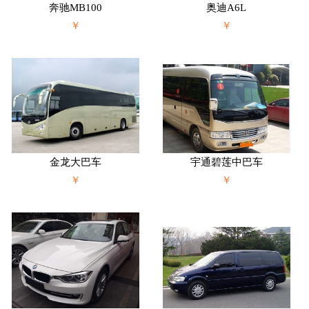
奔驰MB100
奥迪A6L
￥
￥
金龙大巴车
宇通碧莲中巴车
￥
￥