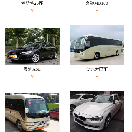
考斯特25座
奔驰MB100
￥
￥
奥迪A6L
金龙大巴车
￥
￥