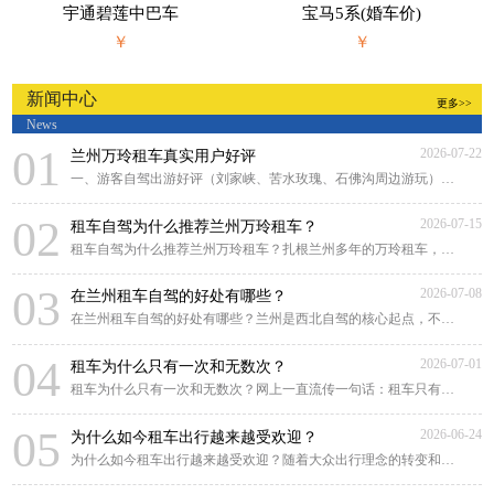
宇通碧莲中巴车
宝马5系(婚车价)
￥
￥
新闻中心
更多>>
News
01
2026-07-22
兰州万玲租车真实用户好评
一、游客自驾出游好评（刘家峡、苦水玫瑰、石佛沟周边游玩）来兰州游玩，对比好几家租
02
2026-07-15
租车自驾为什么推荐兰州万玲租车？
租车自驾为什么推荐兰州万玲租车？扎根兰州多年的万玲租车，凭借本土化深耕、贴心靠谱
03
2026-07-08
在兰州租车自驾的好处有哪些？
在兰州租车自驾的好处有哪些？兰州是西北自驾的核心起点，不管是市区畅游黄河风情线，
04
2026-07-01
租车为什么只有一次和无数次？
租车为什么只有一次和无数次？网上一直流传一句话：租车只有一次和无数次。很多人原
05
2026-06-24
为什么如今租车出行越来越受欢迎？
为什么如今租车出行越来越受欢迎？随着大众出行理念的转变和租车行业的规范化发展，租