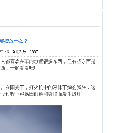
能摆放什么？
州租车公司 浏览次数：1887
多人都喜欢在车内放置很多东西，但有些东西是
西，一起看看吧!
患。在阳光下，打火机中的液体丁烷会膨胀，这
行驶过程中容易因颠簸和碰撞而发生爆炸。