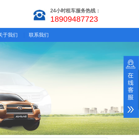
24小时租车服务热线：
18909487723
关于我们
联系我们