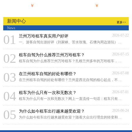
￥
￥
新闻中心
更多>>
News
01
2026-07-22
兰州万玲租车真实用户好评
一、游客自驾出游好评（刘家峡、苦水玫瑰、石佛沟周边游玩）来兰州游玩，对比好几家租
02
2026-07-15
租车自驾为什么推荐兰州万玲租车？
租车自驾为什么推荐兰州万玲租车？扎根兰州多年的万玲租车，凭借本土化深耕、贴心靠谱
03
2026-07-08
在兰州租车自驾的好处有哪些？
在兰州租车自驾的好处有哪些？兰州是西北自驾的核心起点，不管是市区畅游黄河风情线，
04
2026-07-01
租车为什么只有一次和无数次？
租车为什么只有一次和无数次？网上一直流传一句话：租车只有一次和无数次。很多人原
05
2026-06-24
为什么如今租车出行越来越受欢迎？
为什么如今租车出行越来越受欢迎？随着大众出行理念的转变和租车行业的规范化发展，租