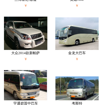
￥
￥
大众2014款新帕萨
金龙大巴车
￥
￥
宇通碧莲中巴车
考斯特