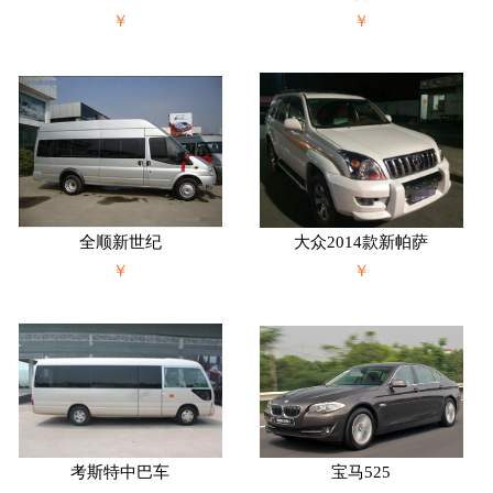
￥
￥
全顺新世纪
大众2014款新帕萨
￥
￥
考斯特中巴车
宝马525