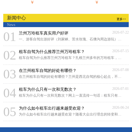
￥
￥
新闻中心
更多>>
News
01
2026-07-22
兰州万玲租车真实用户好评
一、游客自驾出游好评（刘家峡、苦水玫瑰、石佛沟周边游玩）来兰州游玩，对比好几家租
02
2026-07-15
租车自驾为什么推荐兰州万玲租车？
租车自驾为什么推荐兰州万玲租车？扎根兰州多年的万玲租车，凭借本土化深耕、贴心靠谱
03
2026-07-08
在兰州租车自驾的好处有哪些？
在兰州租车自驾的好处有哪些？兰州是西北自驾的核心起点，不管是市区畅游黄河风情线，
04
2026-07-01
租车为什么只有一次和无数次？
租车为什么只有一次和无数次？网上一直流传一句话：租车只有一次和无数次。很多人原
05
2026-06-24
为什么如今租车出行越来越受欢迎？
为什么如今租车出行越来越受欢迎？随着大众出行理念的转变和租车行业的规范化发展，租