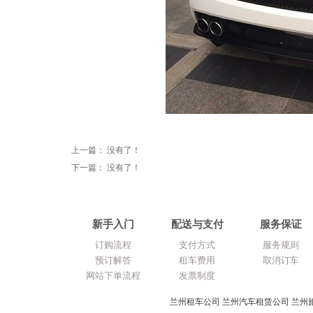
上一篇： 没有了！
下一篇： 没有了！
新手入门
配送与支付
服务保证
订购流程
支付方式
服务规则
预订解答
租车费用
取消订车
网站下单流程
发票制度
兰州租车公司
兰州汽车租赁公司
兰州