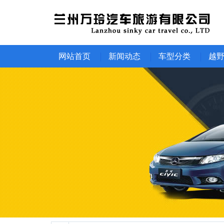
网站首页
新闻动态
车型分类
越