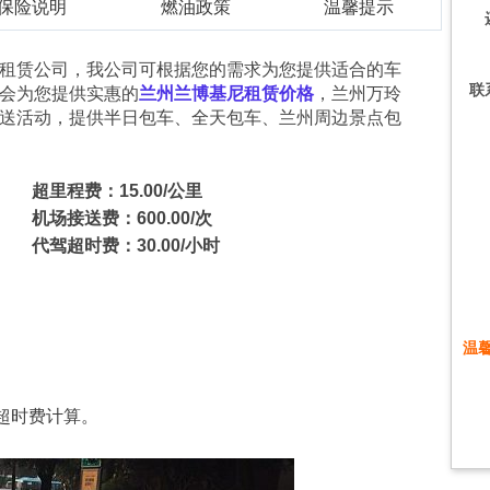
保险说明
燃油政策
温馨提示
租赁公司，我公司可根据您的需求为您提供适合的车
联
会为您提供实惠的
兰州兰博基尼租赁价格
，兰州万玲
送活动，提供半日包车、全天包车、兰州周边景点包
超里程费：15.00/公里
机场接送费：600.00/次
代驾超时费：30.00/小时
温馨
超时费计算。