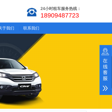
24小时租车服务热线：
18909487723
关于我们
联系我们