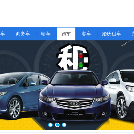
野车
商务车
轿车
客车
婚庆租车
跑车