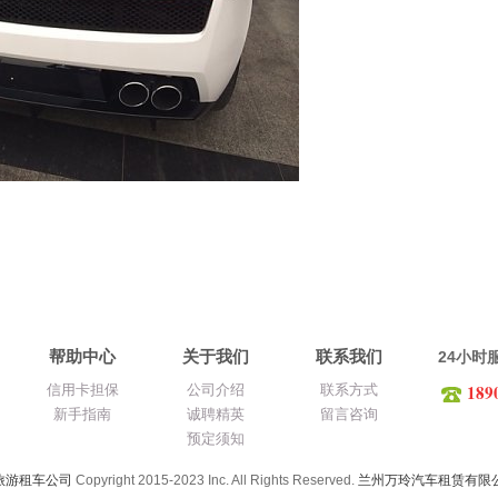
帮助中心
关于我们
联系我们
24小时
189
信用卡担保
公司介绍
联系方式
新手指南
诚聘精英
留言咨询
预定须知
旅游租车公司
Copyright 2015-2023 Inc. All Rights Reserved.
兰州万玲汽车租赁有限