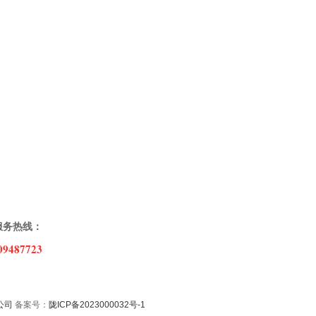
服务热线：
09487723
公司
备案号：
陇ICP备2023000032号-1