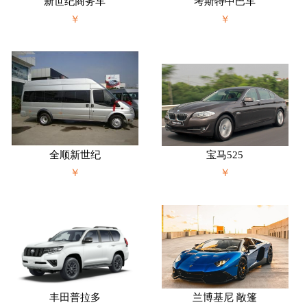
新世纪商务车
考斯特中巴车
￥
￥
全顺新世纪
宝马525
￥
￥
丰田普拉多
兰博基尼 敞篷