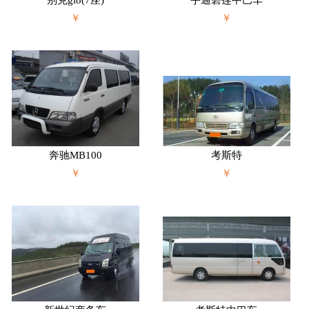
别克gl8(7座)
宇通碧莲中巴车
￥
￥
奔驰MB100
考斯特
￥
￥