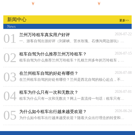
￥
￥
新闻中心
更多>>
News
01
2026-07-22
兰州万玲租车真实用户好评
一、游客自驾出游好评（刘家峡、苦水玫瑰、石佛沟周边游玩）来兰州游玩，对比好几家租
02
2026-07-15
租车自驾为什么推荐兰州万玲租车？
租车自驾为什么推荐兰州万玲租车？扎根兰州多年的万玲租车，凭借本土化深耕、贴心靠谱
03
2026-07-08
在兰州租车自驾的好处有哪些？
在兰州租车自驾的好处有哪些？兰州是西北自驾的核心起点，不管是市区畅游黄河风情线，
04
2026-07-01
租车为什么只有一次和无数次？
租车为什么只有一次和无数次？网上一直流传一句话：租车只有一次和无数次。很多人原
05
2026-06-24
为什么如今租车出行越来越受欢迎？
为什么如今租车出行越来越受欢迎？随着大众出行理念的转变和租车行业的规范化发展，租