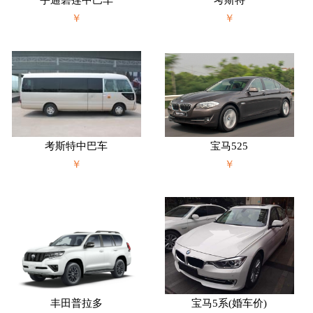
宇通碧莲中巴车
考斯特
￥
￥
考斯特中巴车
宝马525
￥
￥
丰田普拉多
宝马5系(婚车价)