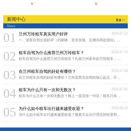
￥
￥
新闻中心
更多>>
News
01
2026-07-22
兰州万玲租车真实用户好评
一、游客自驾出游好评（刘家峡、苦水玫瑰、石佛沟周边游玩）来兰州游玩，对比好几家租
02
2026-07-15
租车自驾为什么推荐兰州万玲租车？
租车自驾为什么推荐兰州万玲租车？扎根兰州多年的万玲租车，凭借本土化深耕、贴心靠谱
03
2026-07-08
在兰州租车自驾的好处有哪些？
在兰州租车自驾的好处有哪些？兰州是西北自驾的核心起点，不管是市区畅游黄河风情线，
04
2026-07-01
租车为什么只有一次和无数次？
租车为什么只有一次和无数次？网上一直流传一句话：租车只有一次和无数次。很多人原
05
2026-06-24
为什么如今租车出行越来越受欢迎？
为什么如今租车出行越来越受欢迎？随着大众出行理念的转变和租车行业的规范化发展，租