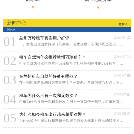
￥
￥
新闻中心
更多>>
News
01
2026-07-22
兰州万玲租车真实用户好评
一、游客自驾出游好评（刘家峡、苦水玫瑰、石佛沟周边游玩）来兰州游玩，对比好几家租
02
2026-07-15
租车自驾为什么推荐兰州万玲租车？
租车自驾为什么推荐兰州万玲租车？扎根兰州多年的万玲租车，凭借本土化深耕、贴心靠谱
03
2026-07-08
在兰州租车自驾的好处有哪些？
在兰州租车自驾的好处有哪些？兰州是西北自驾的核心起点，不管是市区畅游黄河风情线，
04
2026-07-01
租车为什么只有一次和无数次？
租车为什么只有一次和无数次？网上一直流传一句话：租车只有一次和无数次。很多人原
05
2026-06-24
为什么如今租车出行越来越受欢迎？
为什么如今租车出行越来越受欢迎？随着大众出行理念的转变和租车行业的规范化发展，租