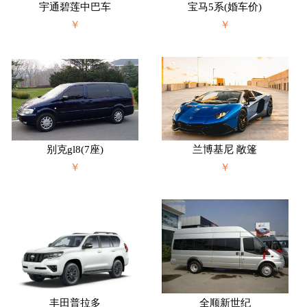
宇通碧莲中巴车
宝马5系(婚车价)
￥
￥
别克gl8(7座)
兰博基尼 敞篷
￥
￥
丰田普拉多
全顺新世纪