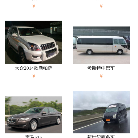
￥
￥
大众2014款新帕萨
考斯特中巴车
￥
￥
宝马525
新世纪商务车