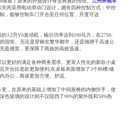
ano保留了原来的外观设计尊贵典雅的传统。
兰州奔驰车
启和关闭采用电动滑动门设计，拥有四种控制方式：中控
制，能够控制车门开合至任何位置，开度可达
3.2升V6发动机，输出功率达到190马力，在2750-
顿·米的扭矩。无论是穿梭在繁华都市，还是驰骋于高速公
充盈感觉，更保障了商旅的高效迅速。
，可以更好的满足各种商务需求。更富人性化的新款小桌
且开合比老款更加便利;在桌板表面增加了3个杯槽/储
内办公，商谈更加方便、舒适。
活多变，在原来的基础上增加了中间座椅的内侧扶手，使
色玻璃的设计则不仅阻挡了99%的紫外线和50%热