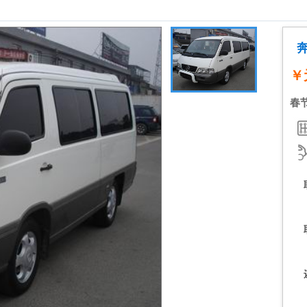
奔
￥
春