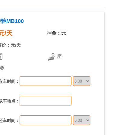
驰MB100
元/天
押金：元
节价：元/天
座
取车时间：
取车地点：
还车时间：