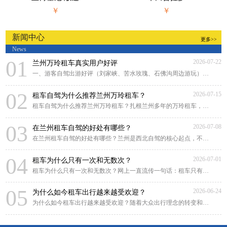
￥
￥
新闻中心
更多>>
News
01
2026-07-22
兰州万玲租车真实用户好评
一、游客自驾出游好评（刘家峡、苦水玫瑰、石佛沟周边游玩）来兰州游玩，对比好几家租
02
2026-07-15
租车自驾为什么推荐兰州万玲租车？
租车自驾为什么推荐兰州万玲租车？扎根兰州多年的万玲租车，凭借本土化深耕、贴心靠谱
03
2026-07-08
在兰州租车自驾的好处有哪些？
在兰州租车自驾的好处有哪些？兰州是西北自驾的核心起点，不管是市区畅游黄河风情线，
04
2026-07-01
租车为什么只有一次和无数次？
租车为什么只有一次和无数次？网上一直流传一句话：租车只有一次和无数次。很多人原
05
2026-06-24
为什么如今租车出行越来越受欢迎？
为什么如今租车出行越来越受欢迎？随着大众出行理念的转变和租车行业的规范化发展，租