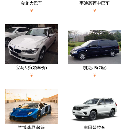
金龙大巴车
宇通碧莲中巴车
￥
￥
宝马5系(婚车价)
别克gl8(7座)
￥
￥
兰博基尼 敞篷
丰田普拉多