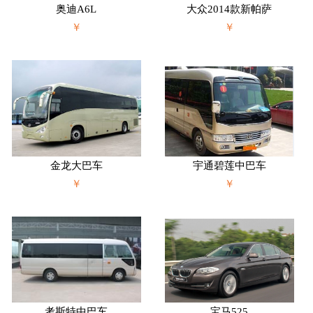
奥迪A6L
大众2014款新帕萨
￥
￥
金龙大巴车
宇通碧莲中巴车
￥
￥
考斯特中巴车
宝马525