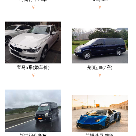
￥
￥
宝马5系(婚车价)
别克gl8(7座)
￥
￥
新世纪商务车
兰博基尼 敞篷