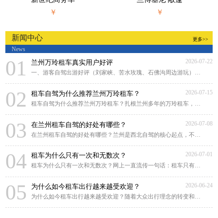
￥
￥
新闻中心
更多>>
News
01
2026-07-22
兰州万玲租车真实用户好评
一、游客自驾出游好评（刘家峡、苦水玫瑰、石佛沟周边游玩）来兰州游玩，对比好几家租
02
2026-07-15
租车自驾为什么推荐兰州万玲租车？
租车自驾为什么推荐兰州万玲租车？扎根兰州多年的万玲租车，凭借本土化深耕、贴心靠谱
03
2026-07-08
在兰州租车自驾的好处有哪些？
在兰州租车自驾的好处有哪些？兰州是西北自驾的核心起点，不管是市区畅游黄河风情线，
04
2026-07-01
租车为什么只有一次和无数次？
租车为什么只有一次和无数次？网上一直流传一句话：租车只有一次和无数次。很多人原
05
2026-06-24
为什么如今租车出行越来越受欢迎？
为什么如今租车出行越来越受欢迎？随着大众出行理念的转变和租车行业的规范化发展，租