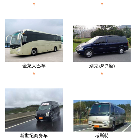
￥
￥
金龙大巴车
别克gl8(7座)
￥
￥
新世纪商务车
考斯特