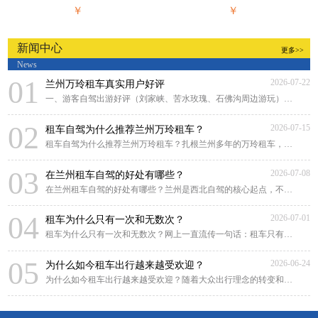
￥
￥
新闻中心
更多>>
News
01
2026-07-22
兰州万玲租车真实用户好评
一、游客自驾出游好评（刘家峡、苦水玫瑰、石佛沟周边游玩）来兰州游玩，对比好几家租
02
2026-07-15
租车自驾为什么推荐兰州万玲租车？
租车自驾为什么推荐兰州万玲租车？扎根兰州多年的万玲租车，凭借本土化深耕、贴心靠谱
03
2026-07-08
在兰州租车自驾的好处有哪些？
在兰州租车自驾的好处有哪些？兰州是西北自驾的核心起点，不管是市区畅游黄河风情线，
04
2026-07-01
租车为什么只有一次和无数次？
租车为什么只有一次和无数次？网上一直流传一句话：租车只有一次和无数次。很多人原
05
2026-06-24
为什么如今租车出行越来越受欢迎？
为什么如今租车出行越来越受欢迎？随着大众出行理念的转变和租车行业的规范化发展，租