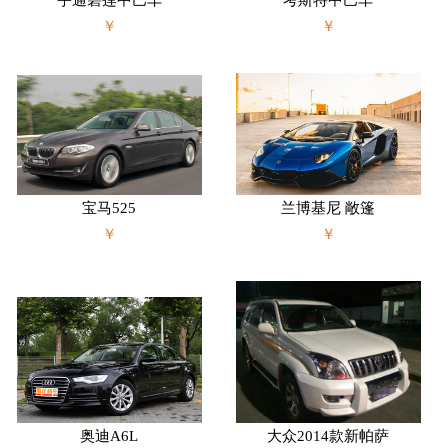
宇通碧莲中巴车
考斯特中巴车
￥
￥
宝马525
兰博基尼 敞篷
￥
￥
奥迪A6L
大众2014款新帕萨