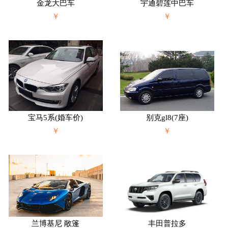
金龙大巴车
宇通碧莲中巴车
￥
￥
宝马5系(婚车价)
别克gl8(7座)
￥
￥
兰博基尼 敞篷
丰田普拉多