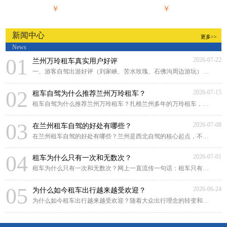
￥
￥
新闻中心
更多>>
News
01
2026-07-22
兰州万玲租车真实用户好评
一、游客自驾出游好评（刘家峡、苦水玫瑰、石佛沟周边游玩）来兰州游玩，对比好几家租
02
2026-07-15
租车自驾为什么推荐兰州万玲租车？
租车自驾为什么推荐兰州万玲租车？扎根兰州多年的万玲租车，凭借本土化深耕、贴心靠谱
03
2026-07-08
在兰州租车自驾的好处有哪些？
在兰州租车自驾的好处有哪些？兰州是西北自驾的核心起点，不管是市区畅游黄河风情线，
04
2026-07-01
租车为什么只有一次和无数次？
租车为什么只有一次和无数次？网上一直流传一句话：租车只有一次和无数次。很多人原
05
2026-06-24
为什么如今租车出行越来越受欢迎？
为什么如今租车出行越来越受欢迎？随着大众出行理念的转变和租车行业的规范化发展，租